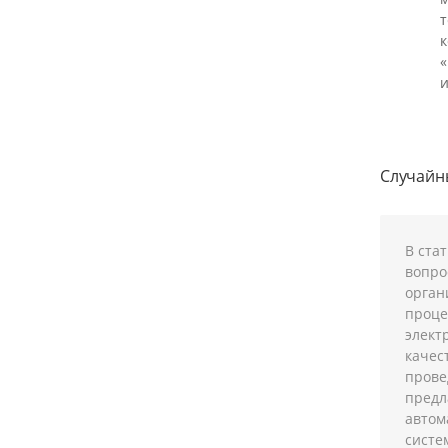
т
и
Случай
В ста
вопро
орган
проце
элект
качес
прове
предл
автом
систе