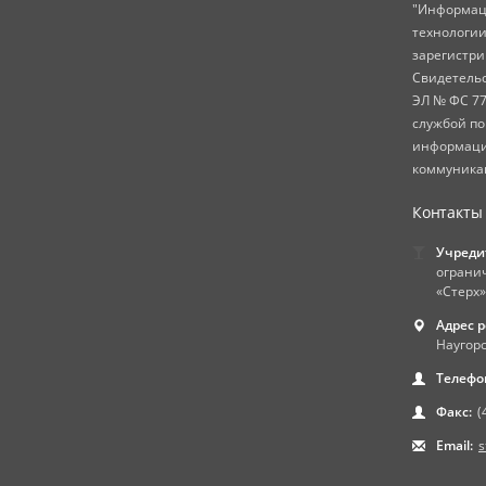
"Информац
технологии
зарегистр
Свидетель
ЭЛ № ФС 77
службой по
информаци
коммуникац
Контакты
Учреди
ограни
«Стерх»
Адрес 
Наугорс
Телефо
Факс:
(
Email:
s