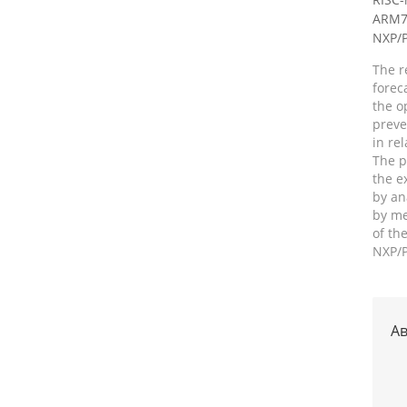
ARM7
NXP/P
The r
forec
the o
preve
in re
The p
the e
by an
by me
of th
NXP/P
Ав