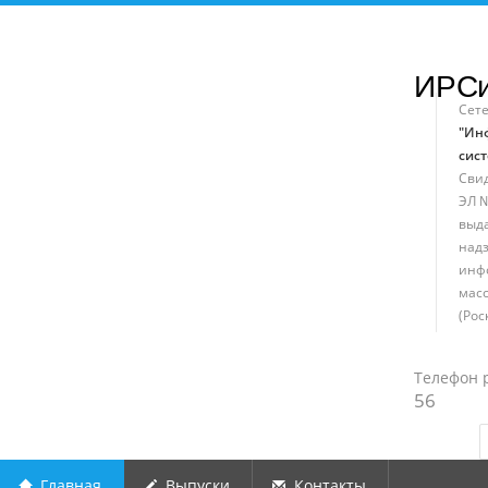
ИРС
Сет
"Ин
сист
Свид
ЭЛ №
выд
надз
инф
мас
(Рос
Телефон 
56
Главная
Выпуски
Контакты