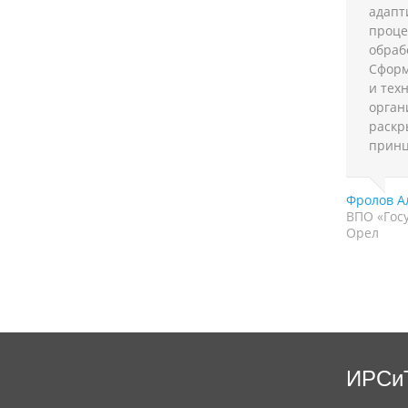
адапт
проце
обраб
Сформ
и тех
орган
раскр
принц
Фролов А
ВПО «Госу
Орел
ИРСи