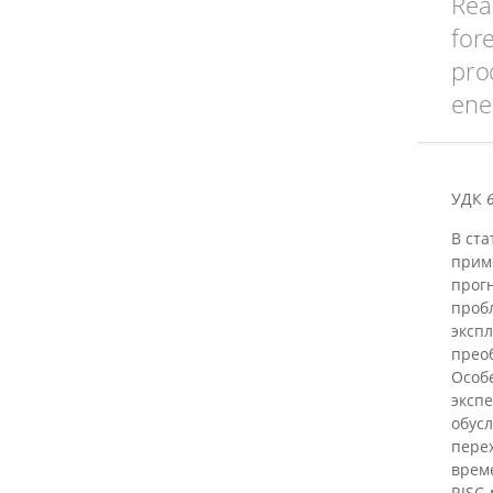
Real
for
proc
ene
УДК
В ст
прим
прог
проб
эксп
прео
Особ
эксп
обус
пере
врем
RISC