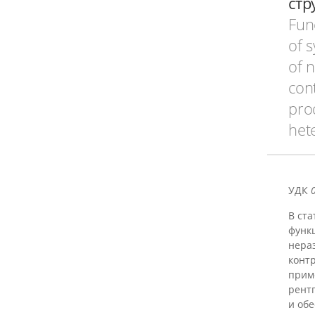
стр
Fun
of 
of 
con
pro
het
УДК
В ст
функ
нера
конт
прим
рент
и об