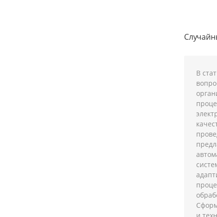
Случай
В ста
вопро
орган
проце
элект
качес
прове
предл
автом
систе
адапт
проце
обраб
Сформ
и тех