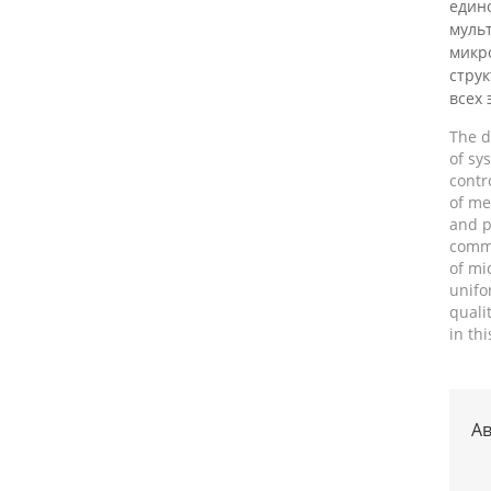
един
муль
микр
струк
всех 
The d
of sy
contr
of me
and p
comm
of mi
unifo
quali
in thi
Ав