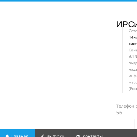
ИРС
Сет
"Ин
сист
Свид
ЭЛ №
выд
надз
инф
мас
(Рос
Телефон 
56
Главная
Выпуски
Контакты