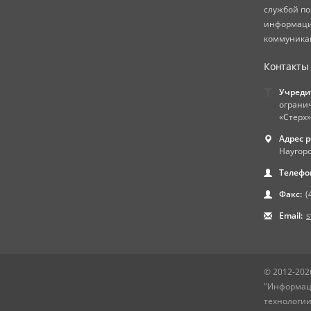
службой по
информаци
коммуникац
Контакты
Учреди
ограни
«Стерх»
Адрес 
Наугорс
Телефо
Факс:
(
Email:
s
© 2012-202
"Информац
технологии