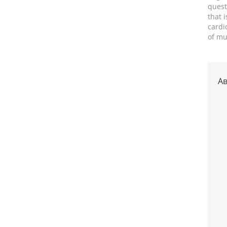
quest
that i
cardi
of mu
Ав