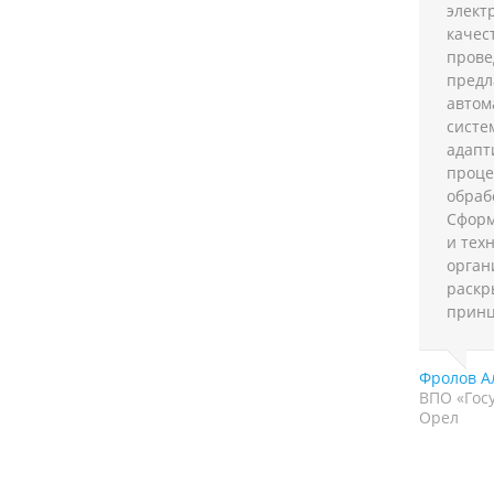
элект
качес
прове
предл
автом
систе
адапт
проце
обраб
Сформ
и тех
орган
раскр
принц
Фролов А
ВПО «Госу
Орел