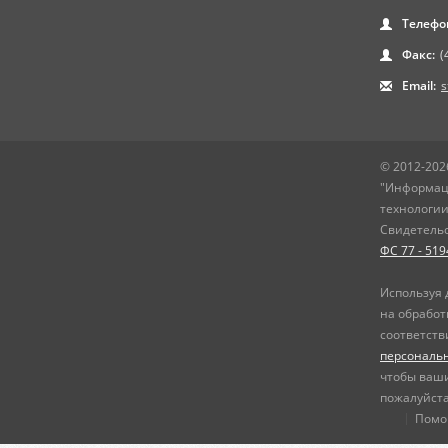
Телефо
Факс:
(
Email:
s
© 2012-202
"Информац
технологии
Свидетельс
ФС 77 - 519
Используя 
на обработ
соответств
персональ
чтобы ваш
пожалуйста
Пом