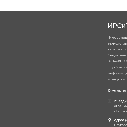
ИРСи
"Информац
технологии
зарегистр
Свидетель
ЭЛ № ФС 77
службой по
информаци
коммуникац
Контакты
Учреди
ограни
«Стерх»
Адрес 
Наугорс