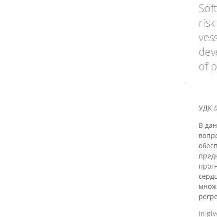
Sof
risk
ves
dev
of 
УДК
В дан
вопр
обес
пред
прог
серд
множе
регре
In gi