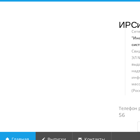
ИРС
Сет
"Ин
сист
Свид
ЭЛ №
выд
надз
инф
мас
(Рос
Телефон 
56
Главная
Выпуски
Контакты