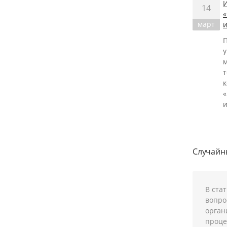
14
март
и
у
т
и
Случай
В ста
вопро
орган
проце