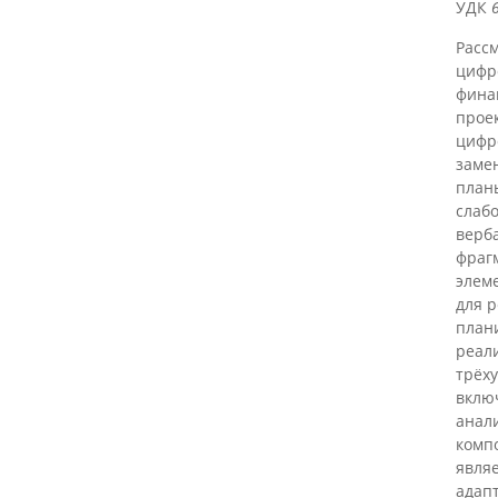
УДК
Расс
цифр
фина
проек
цифр
заме
план
слаб
верб
фраг
элеме
для 
план
реал
трёх
вклю
анал
комп
являе
адапт