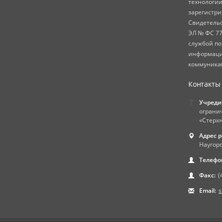
технологии
зарегистр
Свидетель
ЭЛ № ФС 77
службой по
информаци
коммуникац
Контакты
Учреди
ограни
«Стерх»
Адрес 
Наугорс
Телефо
Факс:
(
Email:
s