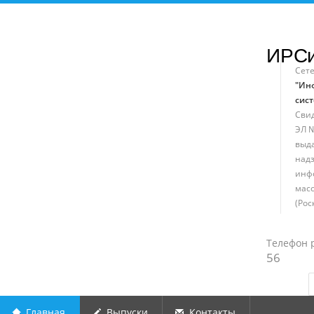
ИРС
Сет
"Ин
сист
Свид
ЭЛ №
выд
надз
инф
мас
(Рос
Телефон 
56
Главная
Выпуски
Контакты