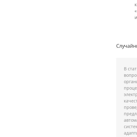
и
Случай
В ста
вопро
орган
проце
элект
качес
прове
предл
автом
систе
адапт