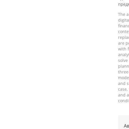
предм
The a
digit
finan
conte
repla
are p
with 
analy
solve
plann
three-
model
and s
case,
and a
condi
Ав