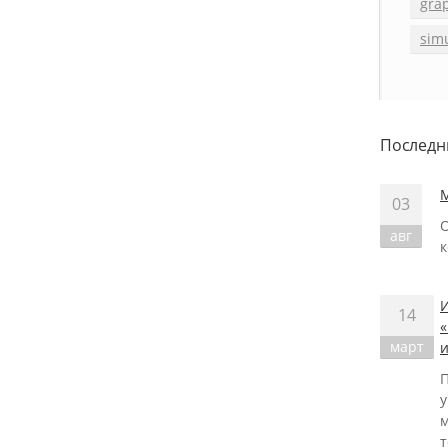
gra
sim
Послед
03
авг
к
14
март
и
у
т