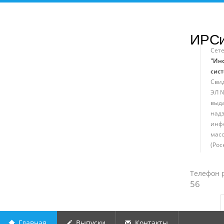
ИРС
Сет
"Ин
сист
Свид
ЭЛ №
выд
надз
инф
мас
(Рос
Телефон 
56
Главная
Выпуски
Контакты