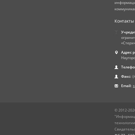
информаци
коммуникац
Контакты
Учреди
ограни
«Стерх»
Адрес 
Наугорс
Телефо
Факс:
(
Email:
s
© 2012-202
"Информац
технологии
Свидетельс