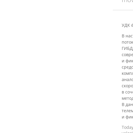
УДК
В на
поток
ГИБД
совр
и фи
сред
комп
анал
скор
в со
мето
В дан
теле
и фик
Toda