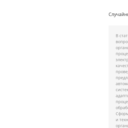
Случай
В ста
вопро
орган
проце
элект
качес
прове
предл
автом
систе
адапт
проце
обраб
Сформ
и тех
орган